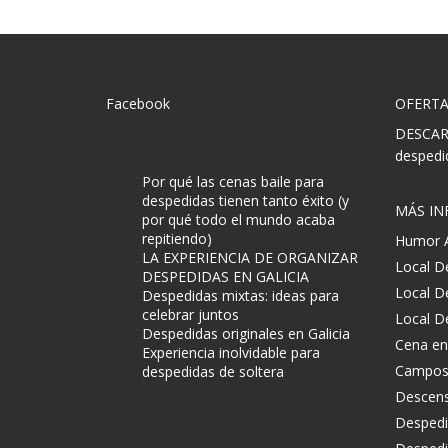
Facebook
OFERTA
DESCARG
despedi
Por qué las cenas baile para
despedidas tienen tanto éxito (y
MÁS I
por qué todo el mundo acaba
repitiendo)
Humor A
LA EXPERIENCIA DE ORGANIZAR
Local D
DESPEDIDAS EN GALICIA
Local D
Despedidas mixtas: ideas para
celebrar juntos
Local D
Despedidas originales en Galicia
Cena en
Experiencia inolvidable para
Campos d
despedidas de soltera
Descenso
Despedi