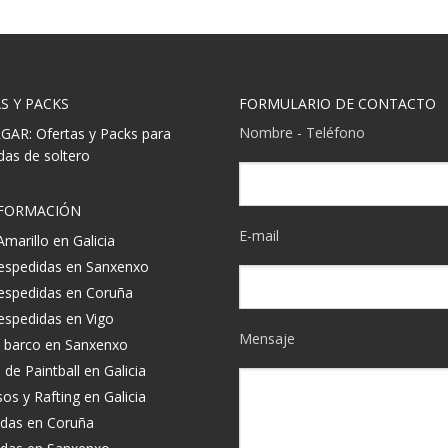
S Y PACKS
FORMULARIO DE CONTACTO
Nombre - Teléfono
AR: Ofertas y Packs para
das de soltero
NFORMACIÓN
E-mail
marillo en Galicia
espedidas en Sanxenxo
espedidas en Coruña
espedidas en Vigo
Mensaje
 barco en Sanxenxo
e Paintball en Galicia
s y Rafting en Galicia
das en Coruña