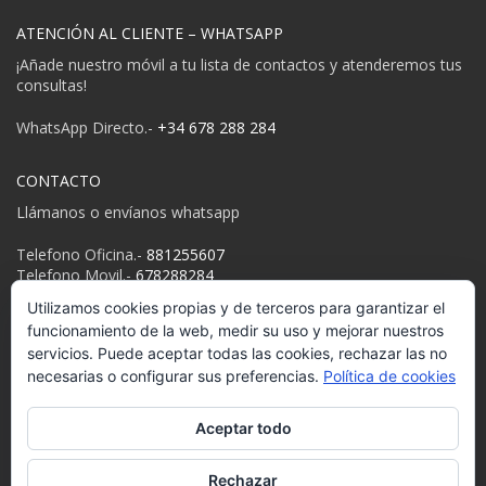
ATENCIÓN AL CLIENTE – WHATSAPP
¡Añade nuestro móvil a tu lista de contactos y atenderemos tus
consultas!
WhatsApp Directo.-
+34 678 288 284
CONTACTO
Llámanos o envíanos whatsapp
Telefono Oficina.-
881255607
Telefono Movil.-
678288284
Email:
info@despedidasgalicia.es
Utilizamos cookies propias y de terceros para garantizar el
funcionamiento de la web, medir su uso y mejorar nuestros
Política de privacidad
servicios. Puede aceptar todas las cookies, rechazar las no
necesarias o configurar sus preferencias.
Política de cookies
Aceptar todo
GET SOCIAL
Rechazar