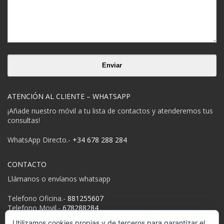
ATENCIÓN AL CLIENTE – WHATSAPP
¡Añade nuestro móvil a tu lista de contactos y atenderemos tus
consultas!
WhatsApp Directo.-
+34 678 288 284
CONTACTO
Llámanos o envíanos whatsapp
Telefono Oficina.-
881255607
Telefono Movil.-
678288284
Email:
info@despedidasgalicia.es
Utilizamos cookies propias y de terceros para garantizar el