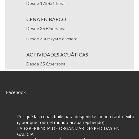
Desde 175 €/1 hora
BEAUTY PARTY
Desde 15 €/persona
CENA EN BARCO
Desde 36 €/persona
ALQUILER DE BARCOS
Desde 300 €/yate o velero
ACTIVIDADES ACUÁTICAS
Desde 35 €/persona
PAINTBALL
Desde 22 €/persona
ALDEA CAVERNÍCOLA
Facebook
Desde 100 €/persona
Por qué las cenas baile para despedidas tienen tanto éxito
(y por qué todo el mundo acaba repitiendo)
RUTA EN SEDWAYS
LA EXPERIENCIA DE ORGANIZAR DESPEDIDAS EN
GALICIA
Desde 10 €/persona