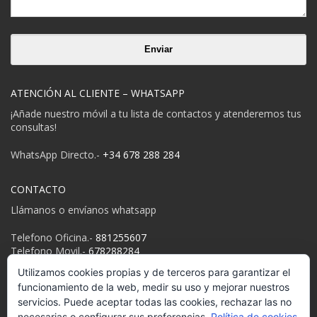
ATENCIÓN AL CLIENTE – WHATSAPP
¡Añade nuestro móvil a tu lista de contactos y atenderemos tus
consultas!
WhatsApp Directo.-
+34 678 288 284
CONTACTO
Llámanos o envíanos whatsapp
Telefono Oficina.-
881255607
Telefono Movil.-
678288284
Email:
info@despedidasgalicia.es
Utilizamos cookies propias y de terceros para garantizar el
funcionamiento de la web, medir su uso y mejorar nuestros
Política de privacidad
servicios. Puede aceptar todas las cookies, rechazar las no
necesarias o configurar sus preferencias.
Política de cookies